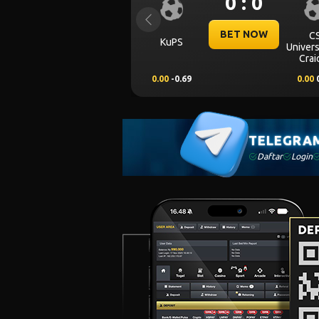
0 : 0
Previous
BET NOW
PAOK
Ander
0.5
0.66
-0.5
-
TELEGRA
Daftar
Login