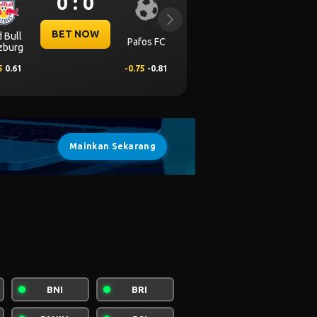
0 : 0
Next
BET NOW
Hradec
Besiktas
alove
25
-0.81
0.25
0.61
Mainkan Sekarang
BNI
BRI
PANIN
BSI