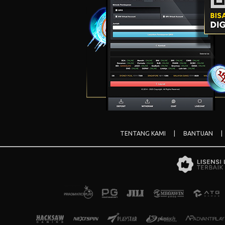
TENTANG KAMI
|
BANTUAN
|