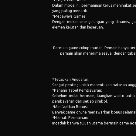
Dalam mode ini, permaninan terus meningkat se
yang paling menarik.
*Megaways Games:
Dengan mekanisme gulungan yang dinamis, ga
elemen kejutan dan keseruan.
Bermain game cukup mudah. Pemain hanya perlu
pemain akan menerima sesuai dengan tabel
*Tetapkan Anggaran:
Sangat penting untuk menentukan batasan ang
*Pahami Tabel Pembayaran:
Sebelum mulai bermain, luangkan waktu untu
pembayaran dari setiap simbol.
*Manfaatkan Bonus:
Banyak game online menawarkan bonus selamat
*Nikmati Permainan:
Ingatlah bahwa tujuan utama bermain game ada