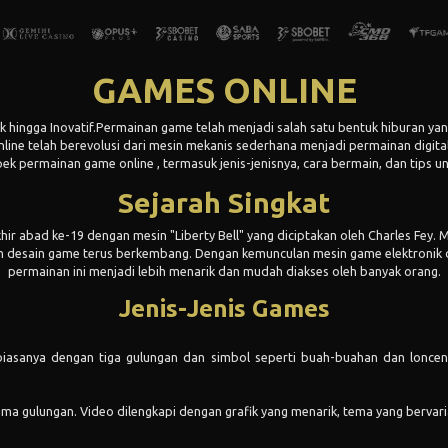
GAMES ONLINE
ik hingga Inovatif.Permainan game telah menjadi salah satu bentuk hiburan ya
nline telah berevolusi dari mesin mekanis sederhana menjadi permainan digita
pek permainan game online , termasuk jenis-jenisnya, cara bermain, dan tips
Sejarah Singkat
 abad ke-19 dengan mesin "Liberty Bell" yang diciptakan oleh Charles Fey. Me
 dan desain game terus berkembang. Dengan kemunculan mesin game elektronik 
permainan ini menjadi lebih menarik dan mudah diakses oleh banyak orang.
Jenis-Jenis Games
 biasanya dengan tiga gulungan dan simbol seperti buah-buahan dan lonceng
lima gulungan. Video dilengkapi dengan grafik yang menarik, tema yang bervari