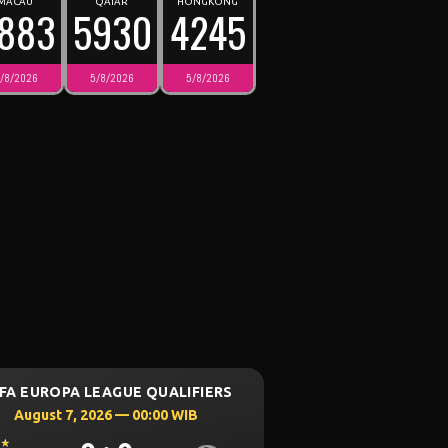
MACAU
QATAR
HONGKONG
883
5930
4245
/8/2026
5/8/2026
5/8/2026
FA EUROPA LEAGUE QUALIFIERS
August 7, 2026 — 00:00 WIB